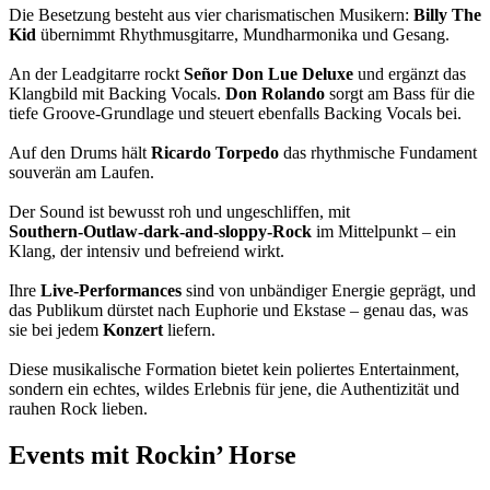
Die Besetzung besteht aus vier charismatischen Musikern:
Billy The
Kid
übernimmt Rhythmusgitarre, Mundharmonika und Gesang.
An der Leadgitarre rockt
Señor Don Lue Deluxe
und ergänzt das
Klangbild mit Backing Vocals.
Don Rolando
sorgt am Bass für die
tiefe Groove-Grundlage und steuert ebenfalls Backing Vocals bei.
Auf den Drums hält
Ricardo Torpedo
das rhythmische Fundament
souverän am Laufen.
Der Sound ist bewusst roh und ungeschliffen, mit
Southern‑Outlaw‑dark‑and‑sloppy‑Rock
im Mittelpunkt – ein
Klang, der intensiv und befreiend wirkt.
Ihre
Live‑Performances
sind von unbändiger Energie geprägt, und
das Publikum dürstet nach Euphorie und Ekstase – genau das, was
sie bei jedem
Konzert
liefern.
Diese musikalische Formation bietet kein poliertes Entertainment,
sondern ein echtes, wildes Erlebnis für jene, die Authentizität und
rauhen Rock lieben.
Events mit Rockin’ Horse