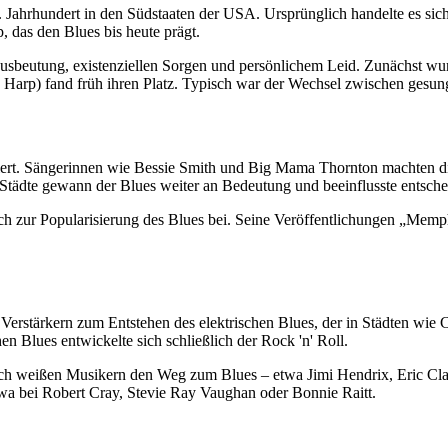
 Jahrhundert in den Südstaaten der USA. Ursprünglich handelte es sic
, das den Blues bis heute prägt.
Ausbeutung, existenziellen Sorgen und persönlichem Leid. Zunächst wurd
Harp) fand früh ihren Platz. Typisch war der Wechsel zwischen gesung
bliert. Sängerinnen wie Bessie Smith und Big Mama Thornton machten 
n Städte gewann der Blues weiter an Bedeutung und beeinflusste entsch
zur Popularisierung des Blues bei. Seine Veröffentlichungen „Memph
n Verstärkern zum Entstehen des elektrischen Blues, der in Städten wi
n Blues entwickelte sich schließlich der Rock 'n' Roll.
ch weißen Musikern den Weg zum Blues – etwa Jimi Hendrix, Eric Clapt
etwa bei Robert Cray, Stevie Ray Vaughan oder Bonnie Raitt.