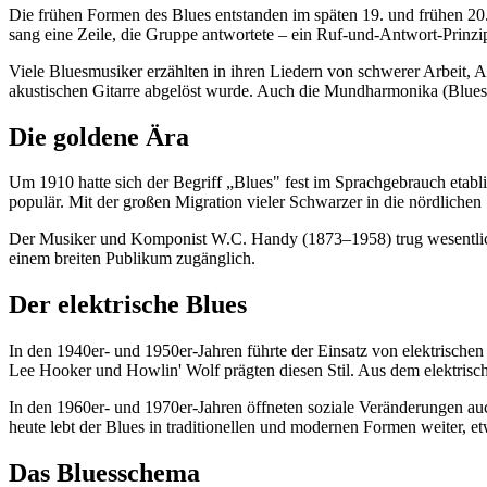
Die frühen Formen des Blues entstanden im späten 19. und frühen 20.
sang eine Zeile, die Gruppe antwortete – ein Ruf-und-Antwort-Prinzip
Viele Bluesmusiker erzählten in ihren Liedern von schwerer Arbeit, 
akustischen Gitarre abgelöst wurde. Auch die Mundharmonika (Blues 
Die goldene Ära
Um 1910 hatte sich der Begriff „Blues" fest im Sprachgebrauch eta
populär. Mit der großen Migration vieler Schwarzer in die nördliche
Der Musiker und Komponist W.C. Handy (1873–1958) trug wesentlich 
einem breiten Publikum zugänglich.
Der elektrische Blues
In den 1940er- und 1950er-Jahren führte der Einsatz von elektrische
Lee Hooker und Howlin' Wolf prägten diesen Stil. Aus dem elektrische
In den 1960er- und 1970er-Jahren öffneten soziale Veränderungen au
heute lebt der Blues in traditionellen und modernen Formen weiter, 
Das Bluesschema