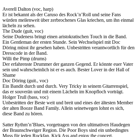
Averell Dalton (voc, harp)
Er ist bekannt als der Caruso des Rock’n’Roll und seine Fans
würden meilenweit über zerbrochenes Glas kriechen, um ihn einmal
lächeln zu sehen.
The Dude (guit, voc)
Seine Dudeness bringt einen aristokratischen Touch in die Band.
Ein Gentleman der ersten Stunde. Sein Wechselspiel mit Doc
Döring müsst ihr gesehen haben. Unbestritten verantwortlich für den
Dresscode in der Band.
Willi the Pimp (drums)
Der erfahrenste Drummer der ganzen Gegend. Er könnte euer Vater
sein und wahrscheinlich ist er es auch. Bester Lover in der Hall of
Shame
Doc Döring (guit., voc)
Ein Bandit durch und durch. Very Tricky in seinem Gitarrenspiel,
das er souverän und mit einem Lächeln im Knopfloch vorträgt.
Holger Trull (bass, voc)
Unbestritten der Beste weit und breit und eines der ältesten Member
der alten Booze Band Family. Allein seinetwegen lohnt es sich,
diese Band zu hören.
Satter Rythm’n’Blues, vorgetragen von den ultimativen Haudegen
der Braunschweiger Region. Die Poor Boys sind ein unbedingtes
Muss für jeden Rockfan. Kick Ass and enjoy the concert.